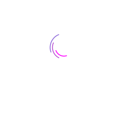
LAYANAN KONSULTAN PAJAK
Membina Keseimbangan Pajak,
Menumbuhkan Bisnis Anda.
Layanan Kami
Administrasi Pajak