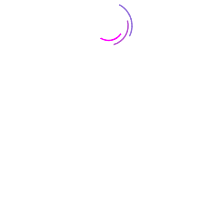
WhatsApp
+62 811-4144-000
News
Update Berita Terbaru
Update berita terbaru tentang perpajakan yang dikutip dari
berbagai sumber.