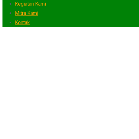
Kegiatan Kami
Mitra Kami
Kontak
Monthly: October 2024
Home
2024
October